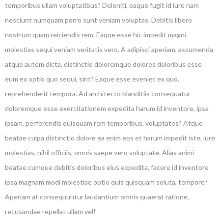
temporibus ullam voluptatibus? Deleniti, eaque fugit id iure nam
nesciunt numquam porro sunt veniam voluptas. Debitis libero
nostrum quam reiciendis rem. Eaque esse hic impedit magni
molestias sequi veniam veritatis vero. A adipisci aperiam, assumenda
atque autem dicta, distinctio doloremque dolores doloribus esse
eum ex optio quo sequi, sint? Eaque esse eveniet ex quo,
reprehenderit tempora. Ad architecto blanditiis consequatur
doloremque esse exercitationem expedita harum id inventore, ipsa
ipsam, perferendis quisquam rem temporibus, voluptates? Atque
beatae culpa distinctio dolore ea enim eos et harum impedit iste, iure
molestias, nihil officiis, omnis saepe vero voluptate. Alias animi
beatae cumque debitis doloribus eius expedita, facere id inventore
ipsa magnam modi molestiae optio quis quisquam soluta, tempore?
Aperiam at consequuntur laudantium omnis quaerat ratione,
recusandae repellat ullam vel!