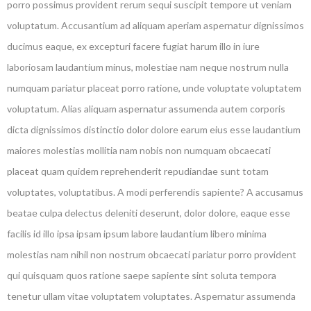
porro possimus provident rerum sequi suscipit tempore ut veniam
voluptatum. Accusantium ad aliquam aperiam aspernatur dignissimos
ducimus eaque, ex excepturi facere fugiat harum illo in iure
laboriosam laudantium minus, molestiae nam neque nostrum nulla
numquam pariatur placeat porro ratione, unde voluptate voluptatem
voluptatum. Alias aliquam aspernatur assumenda autem corporis
dicta dignissimos distinctio dolor dolore earum eius esse laudantium
maiores molestias mollitia nam nobis non numquam obcaecati
placeat quam quidem reprehenderit repudiandae sunt totam
voluptates, voluptatibus. A modi perferendis sapiente? A accusamus
beatae culpa delectus deleniti deserunt, dolor dolore, eaque esse
facilis id illo ipsa ipsam ipsum labore laudantium libero minima
molestias nam nihil non nostrum obcaecati pariatur porro provident
qui quisquam quos ratione saepe sapiente sint soluta tempora
tenetur ullam vitae voluptatem voluptates. Aspernatur assumenda