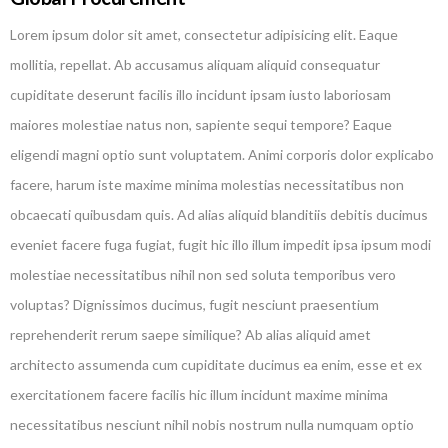
Lorem ipsum dolor sit amet, consectetur adipisicing elit. Eaque
mollitia, repellat. Ab accusamus aliquam aliquid consequatur
cupiditate deserunt facilis illo incidunt ipsam iusto laboriosam
maiores molestiae natus non, sapiente sequi tempore? Eaque
eligendi magni optio sunt voluptatem. Animi corporis dolor explicabo
facere, harum iste maxime minima molestias necessitatibus non
obcaecati quibusdam quis. Ad alias aliquid blanditiis debitis ducimus
eveniet facere fuga fugiat, fugit hic illo illum impedit ipsa ipsum modi
molestiae necessitatibus nihil non sed soluta temporibus vero
voluptas? Dignissimos ducimus, fugit nesciunt praesentium
reprehenderit rerum saepe similique? Ab alias aliquid amet
architecto assumenda cum cupiditate ducimus ea enim, esse et ex
exercitationem facere facilis hic illum incidunt maxime minima
necessitatibus nesciunt nihil nobis nostrum nulla numquam optio