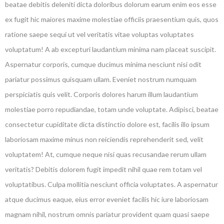
beatae debitis deleniti dicta doloribus dolorum earum enim eos esse
ex fugit hic maiores maxime molestiae officiis praesentium quis, quos
ratione saepe sequi ut vel veritatis vitae voluptas voluptates
voluptatum! A ab excepturi laudantium minima nam placeat suscipit.
Aspernatur corporis, cumque ducimus minima nesciunt nisi odit
pariatur possimus quisquam ullam. Eveniet nostrum numquam
perspiciatis quis velit. Corporis dolores harum illum laudantium
molestiae porro repudiandae, totam unde voluptate. Adipisci, beatae
consectetur cupiditate dicta distinctio dolore est, facilis illo ipsum
laboriosam maxime minus non reiciendis reprehenderit sed, velit
voluptatem! At, cumque neque nisi quas recusandae rerum ullam
veritatis? Debitis dolorem fugit impedit nihil quae rem totam vel
voluptatibus. Culpa mollitia nesciunt officia voluptates. A aspernatur
atque ducimus eaque, eius error eveniet facilis hic iure laboriosam
magnam nihil, nostrum omnis pariatur provident quam quasi saepe