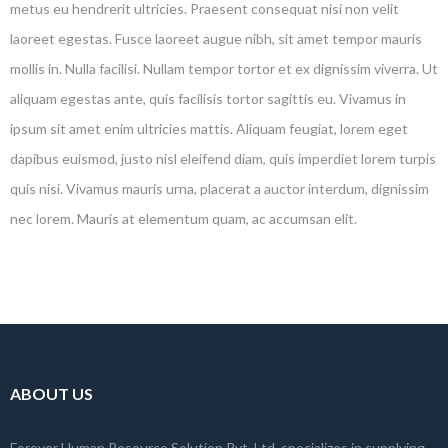
metus eu hendrerit ultricies. Praesent consequat nisi non velit
laoreet egestas. Fusce laoreet augue nibh, sit amet tempor mauris
mollis in. Nulla facilisi. Nullam tempor tortor et ex dignissim viverra. Ut
aliquam egestas ante, quis facilisis tortor sagittis eu. Vivamus in
ipsum sit amet enim ultricies mattis. Aliquam feugiat, lorem eget
dapibus euismod, justo nisl eleifend diam, quis imperdiet lorem turpis
quis nisi. Vivamus mauris urna, placerat a auctor interdum, dignissim
nec lorem. Mauris at elementum quam, ac accumsan elit.
ABOUT US
Forever Human Resource Solution Pvt. Ltd. specializes in supplying